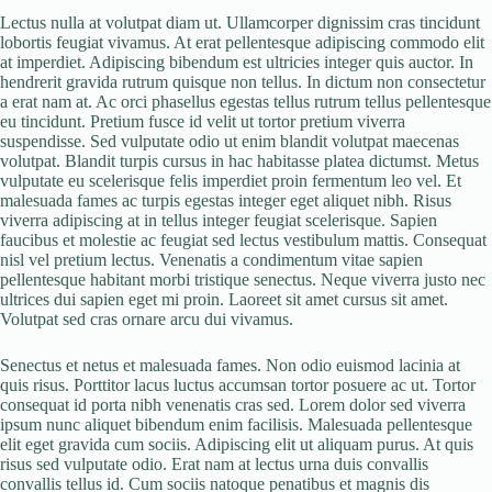
Lectus nulla at volutpat diam ut. Ullamcorper dignissim cras tincidunt
lobortis feugiat vivamus. At erat pellentesque adipiscing commodo elit
at imperdiet. Adipiscing bibendum est ultricies integer quis auctor. In
hendrerit gravida rutrum quisque non tellus. In dictum non consectetur
a erat nam at. Ac orci phasellus egestas tellus rutrum tellus pellentesque
eu tincidunt. Pretium fusce id velit ut tortor pretium viverra
suspendisse. Sed vulputate odio ut enim blandit volutpat maecenas
volutpat. Blandit turpis cursus in hac habitasse platea dictumst. Metus
vulputate eu scelerisque felis imperdiet proin fermentum leo vel. Et
malesuada fames ac turpis egestas integer eget aliquet nibh. Risus
viverra adipiscing at in tellus integer feugiat scelerisque. Sapien
faucibus et molestie ac feugiat sed lectus vestibulum mattis. Consequat
nisl vel pretium lectus. Venenatis a condimentum vitae sapien
pellentesque habitant morbi tristique senectus. Neque viverra justo nec
ultrices dui sapien eget mi proin. Laoreet sit amet cursus sit amet.
Volutpat sed cras ornare arcu dui vivamus.
Senectus et netus et malesuada fames. Non odio euismod lacinia at
quis risus. Porttitor lacus luctus accumsan tortor posuere ac ut. Tortor
consequat id porta nibh venenatis cras sed. Lorem dolor sed viverra
ipsum nunc aliquet bibendum enim facilisis. Malesuada pellentesque
elit eget gravida cum sociis. Adipiscing elit ut aliquam purus. At quis
risus sed vulputate odio. Erat nam at lectus urna duis convallis
convallis tellus id. Cum sociis natoque penatibus et magnis dis