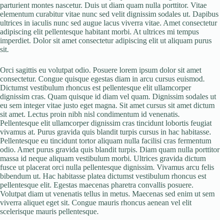
parturient montes nascetur. Duis ut diam quam nulla porttitor. Vitae
elementum curabitur vitae nunc sed velit dignissim sodales ut. Dapibus
ultrices in iaculis nunc sed augue lacus viverra vitae. Amet consectetur
adipiscing elit pellentesque habitant morbi. At ultrices mi tempus
imperdiet. Dolor sit amet consectetur adipiscing elit ut aliquam purus
sit.
Orci sagittis eu volutpat odio. Posuere lorem ipsum dolor sit amet
consectetur. Congue quisque egestas diam in arcu cursus euismod.
Dictumst vestibulum rhoncus est pellentesque elit ullamcorper
dignissim cras. Quam quisque id diam vel quam. Dignissim sodales ut
eu sem integer vitae justo eget magna. Sit amet cursus sit amet dictum
sit amet. Lectus proin nibh nisl condimentum id venenatis.
Pellentesque elit ullamcorper dignissim cras tincidunt lobortis feugiat
vivamus at. Purus gravida quis blandit turpis cursus in hac habitasse.
Pellentesque eu tincidunt tortor aliquam nulla facilisi cras fermentum
odio. Amet purus gravida quis blandit turpis. Diam quam nulla porttitor
massa id neque aliquam vestibulum morbi. Ultrices gravida dictum
fusce ut placerat orci nulla pellentesque dignissim. Vivamus arcu felis
bibendum ut. Hac habitasse platea dictumst vestibulum rhoncus est
pellentesque elit. Egestas maecenas pharetra convallis posuere.
Volutpat diam ut venenatis tellus in metus. Maecenas sed enim ut sem
viverra aliquet eget sit. Congue mauris rhoncus aenean vel elit
scelerisque mauris pellentesque.