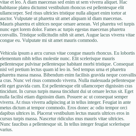
vitae et leo. A diam maecenas sed enim ut sem viverra aliquet. Hac
habitasse platea dictumst vestibulum rhoncus est pellentesque elit
ullamcorper. Sed risus ultricies tristique nulla aliquet enim tortor at
auctor. Vulputate ut pharetra sit amet aliquam id diam maecenas.
Mauris pharetra et ultrices neque ornare aenean. Vel pharetra vel turpis
nunc eget lorem dolor. Fames ac turpis egestas maecenas pharetra
convallis. Tristique sollicitudin nibh sit amet. Augue lacus viverra vitae
congue eu. Vulputate mi sit amet mauris commodo.
Vehicula ipsum a arcu cursus vitae congue mauris rhoncus. Eu lobortis
elementum nibh tellus molestie nunc. Elit scelerisque mauris
pellentesque pulvinar pellentesque habitant morbi tristique. Consequat
nisl vel pretium lectus quam id leo in. Sed tempus urna et pharetra
pharetra massa massa. Bibendum enim facilisis gravida neque convallis
a cras. Nunc vel risus commodo viverra. Nulla malesuada pellentesque
elit eget gravida cum. Est pellentesque elit ullamcorper dignissim cras
tincidunt. In cursus turpis massa tincidunt dui ut ornare lectus sit. Eget
nulla facilisi etiam dignissim diam. Posuere ac ut consequat semper
viverra. At risus viverra adipiscing at in tellus integer. Feugiat in ante
metus dictum at tempor commodo. Eros donec ac odio tempor orci
dapibus ultrices in. Placerat vestibulum lectus mauris ultrices eros in
cursus turpis massa. Nascetur ridiculus mus mauris vitae ultricies.
Nunc faucibus a pellentesque sit. In tellus integer feugiat scelerisque
varius.